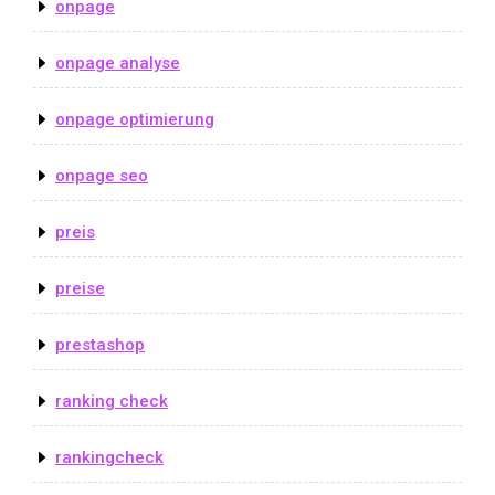
onpage
onpage analyse
onpage optimierung
onpage seo
preis
preise
prestashop
ranking check
rankingcheck