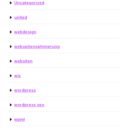
Uncategorized
united
webdesign
webseitenoptimierung
websiten
wix
wordpress
wordpress seo
wpml