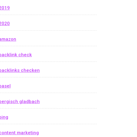
2019
2020
amazon
backlink check
backlinks checken
basel
bergisch gladbach
bing
content marketing