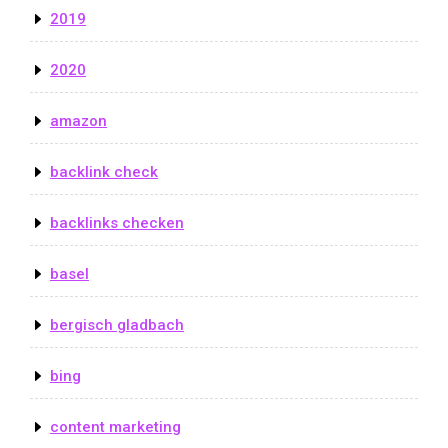
2019
2020
amazon
backlink check
backlinks checken
basel
bergisch gladbach
bing
content marketing