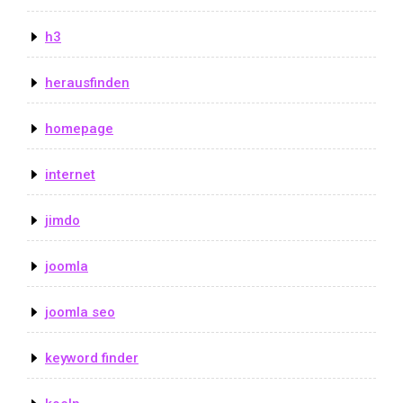
h3
herausfinden
homepage
internet
jimdo
joomla
joomla seo
keyword finder