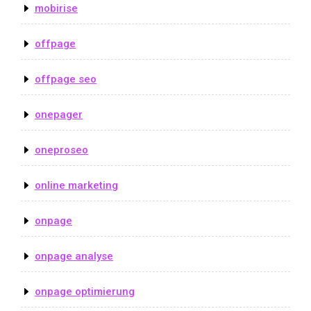
mobirise
offpage
offpage seo
onepager
oneproseo
online marketing
onpage
onpage analyse
onpage optimierung