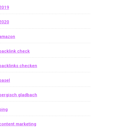
2019
2020
amazon
backlink check
backlinks checken
basel
bergisch gladbach
bing
content marketing