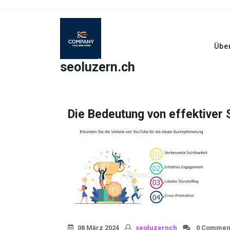
Skip
to
content
Übe
seoluzern.ch
Die Bedeutung von effektiver
08 März 2024
seoluzernch
0 Commen