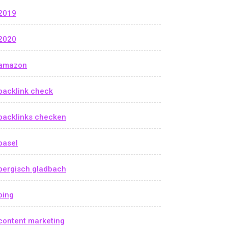
2019
2020
amazon
backlink check
backlinks checken
basel
bergisch gladbach
bing
content marketing