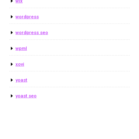
wix
wordpress
wordpress seo
wpml
xovi
yoast
yoast seo