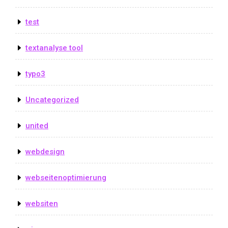
test
textanalyse tool
typo3
Uncategorized
united
webdesign
webseitenoptimierung
websiten