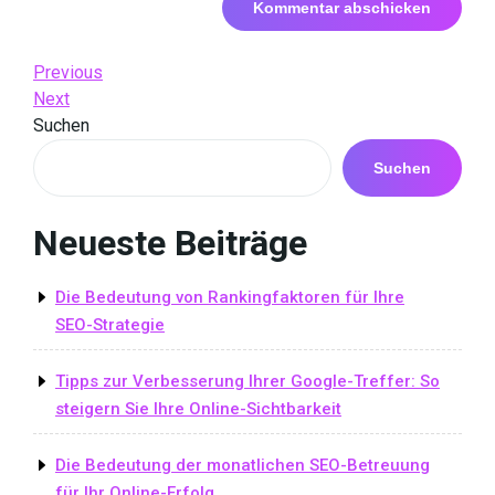
Beitrags-
Previous
Previous
Post
Next
Next
Navigation
Post
Suchen
Suchen
Neueste Beiträge
Die Bedeutung von Rankingfaktoren für Ihre
SEO-Strategie
Tipps zur Verbesserung Ihrer Google-Treffer: So
steigern Sie Ihre Online-Sichtbarkeit
Die Bedeutung der monatlichen SEO-Betreuung
für Ihr Online-Erfolg