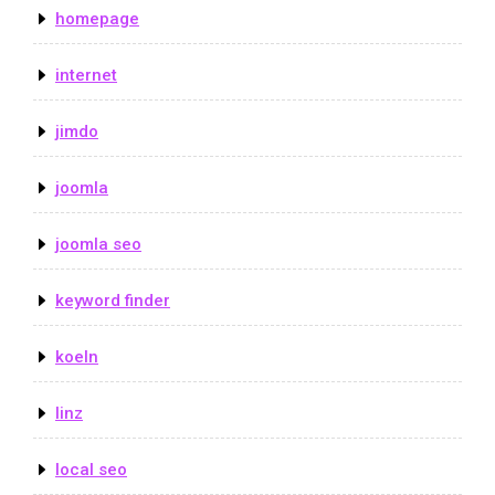
homepage
internet
jimdo
joomla
joomla seo
keyword finder
koeln
linz
local seo