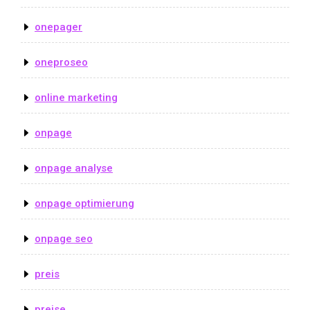
onepager
oneproseo
online marketing
onpage
onpage analyse
onpage optimierung
onpage seo
preis
preise