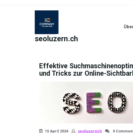
Skip
to
content
Übe
seoluzern.ch
Effektive Suchmaschinenoptim
und Tricks zur Online-Sichtbar
15 April 2024
seoluzernch
0 Commen