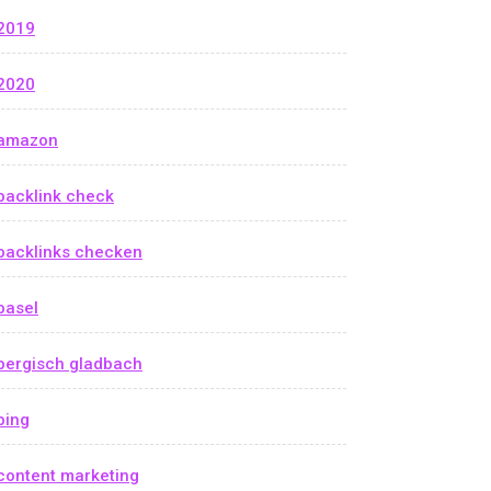
2019
2020
amazon
backlink check
backlinks checken
basel
bergisch gladbach
bing
content marketing