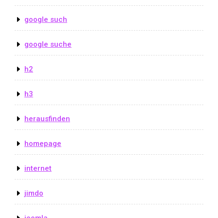
google such
google suche
h2
h3
herausfinden
homepage
internet
jimdo
joomla