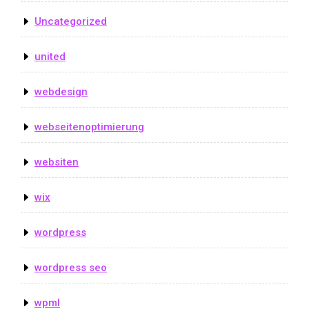
Uncategorized
united
webdesign
webseitenoptimierung
websiten
wix
wordpress
wordpress seo
wpml