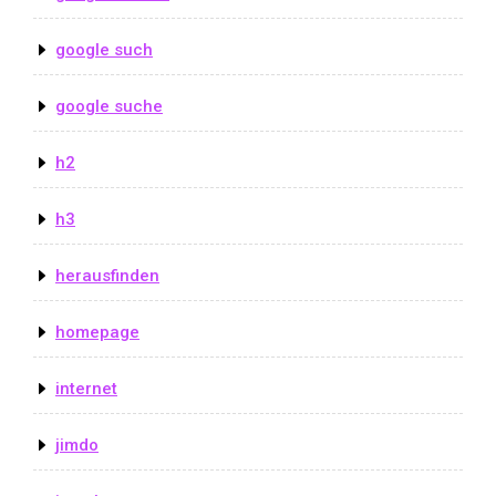
google such
google suche
h2
h3
herausfinden
homepage
internet
jimdo