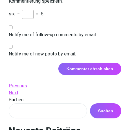
Kommentierung speichern.
six
−
=
5
Notify me of follow-up comments by email.
Notify me of new posts by email.
Beitrags-
Previous
Previous
Post
Next
Next
Navigation
Post
Suchen
Suchen