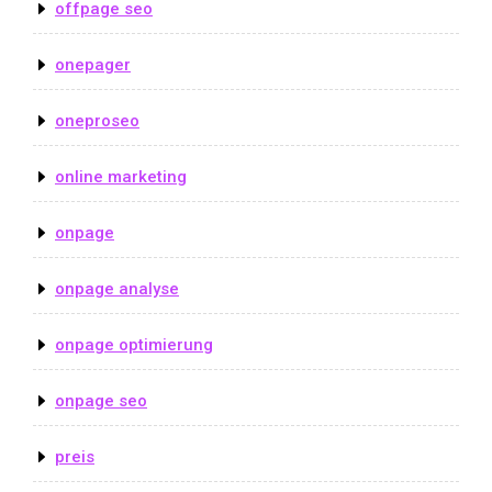
offpage seo
onepager
oneproseo
online marketing
onpage
onpage analyse
onpage optimierung
onpage seo
preis