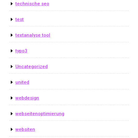
technische seo
test
textanalyse tool
typo3
Uncategorized
united
webdesign
webseitenoptimierung
websiten