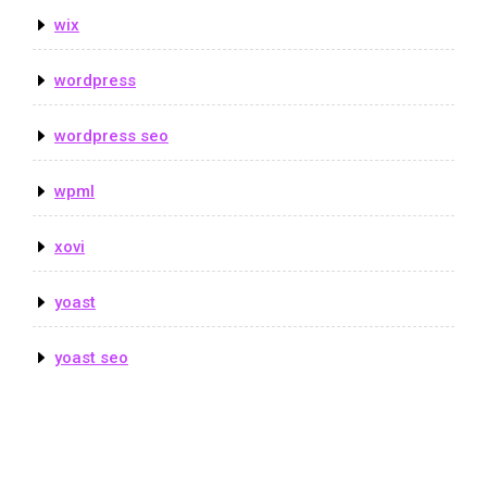
wix
wordpress
wordpress seo
wpml
xovi
yoast
yoast seo