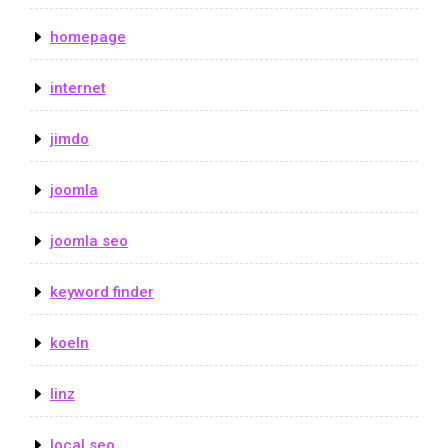
homepage
internet
jimdo
joomla
joomla seo
keyword finder
koeln
linz
local seo