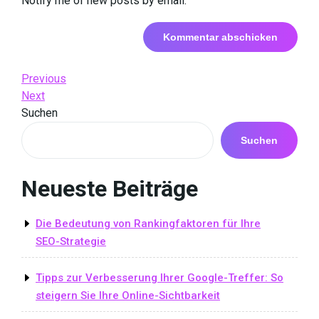
Notify me of new posts by email.
Beitrags-
Previous
Previous
Post
Next
Next
Navigation
Post
Suchen
Suchen
Neueste Beiträge
Die Bedeutung von Rankingfaktoren für Ihre
SEO-Strategie
Tipps zur Verbesserung Ihrer Google-Treffer: So
steigern Sie Ihre Online-Sichtbarkeit