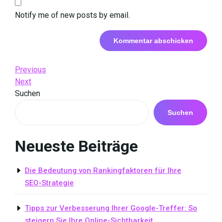
Notify me of new posts by email.
Beitrags-
Previous
Previous
Post
Next
Next
Navigation
Post
Suchen
Suchen
Neueste Beiträge
Die Bedeutung von Rankingfaktoren für Ihre
SEO-Strategie
Tipps zur Verbesserung Ihrer Google-Treffer: So
steigern Sie Ihre Online-Sichtbarkeit