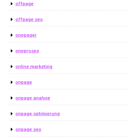
offpage
offpage seo
onepager
oneproseo
online marketing
onpage
onpage analyse
onpage optimierung
onpage seo