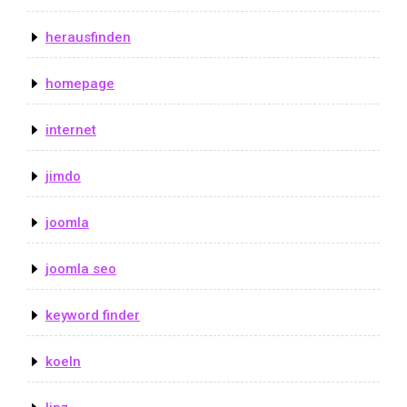
herausfinden
homepage
internet
jimdo
joomla
joomla seo
keyword finder
koeln