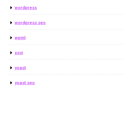
wordpress
wordpress seo
wpml
xovi
yoast
yoast seo