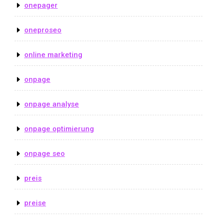
onepager
oneproseo
online marketing
onpage
onpage analyse
onpage optimierung
onpage seo
preis
preise