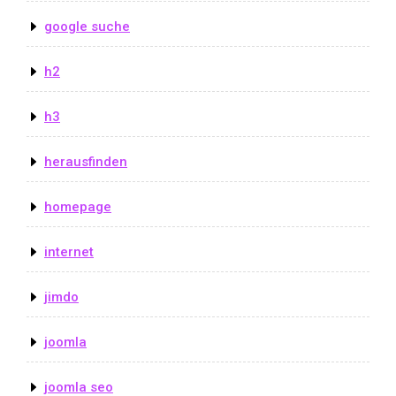
google suche
h2
h3
herausfinden
homepage
internet
jimdo
joomla
joomla seo