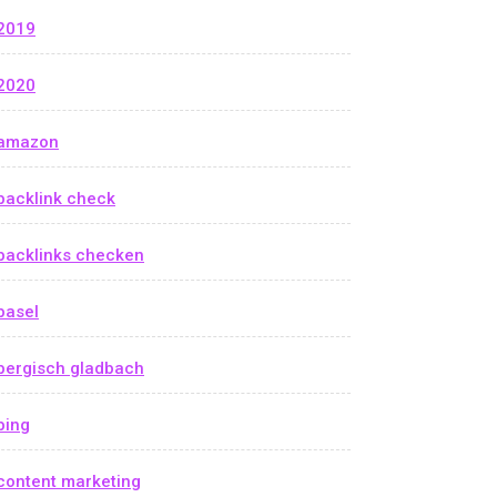
2019
2020
amazon
backlink check
backlinks checken
basel
bergisch gladbach
bing
content marketing