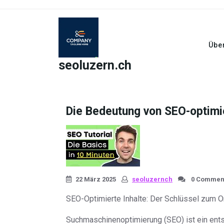
Skip
to
content
Übe
seoluzern.ch
Die Bedeutung von SEO-optimie
22 März 2025
seoluzernch
0 Commen
SEO-Optimierte Inhalte: Der Schlüssel zum O
Suchmaschinenoptimierung (SEO) ist ein ents