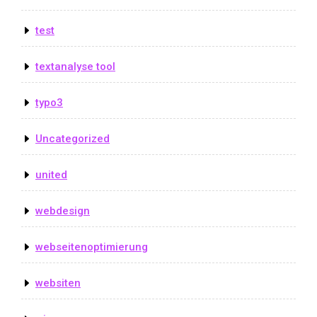
test
textanalyse tool
typo3
Uncategorized
united
webdesign
webseitenoptimierung
websiten