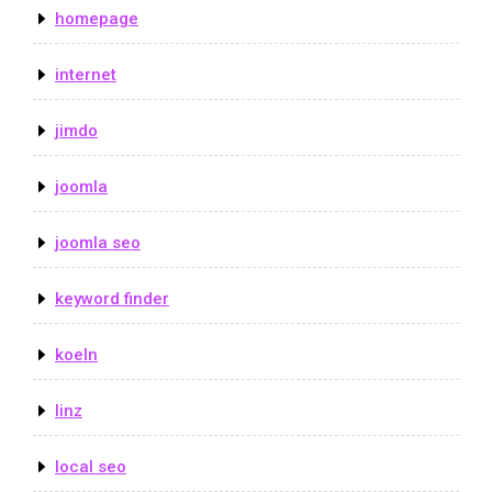
homepage
internet
jimdo
joomla
joomla seo
keyword finder
koeln
linz
local seo