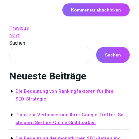
Beitrags-
Previous
Previous
Post
Next
Next
Navigation
Post
Suchen
Suchen
Neueste Beiträge
Die Bedeutung von Rankingfaktoren für Ihre
SEO-Strategie
Tipps zur Verbesserung Ihrer Google-Treffer: So
steigern Sie Ihre Online-Sichtbarkeit
Die Bedeutung der monatlichen SEO-Betreuung