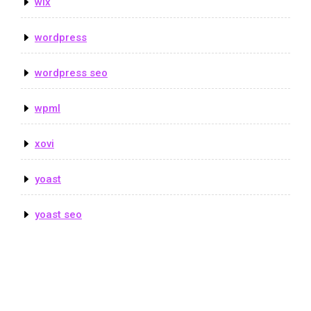
wix
wordpress
wordpress seo
wpml
xovi
yoast
yoast seo