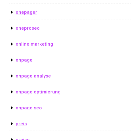
onepager
oneproseo
online marketing
onpage
onpage analyse
onpage optimierung
onpage seo
preis
preise