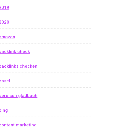
2019
2020
amazon
backlink check
backlinks checken
basel
bergisch gladbach
bing
content marketing