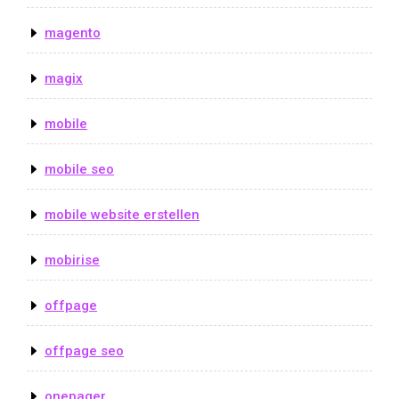
magento
magix
mobile
mobile seo
mobile website erstellen
mobirise
offpage
offpage seo
onepager