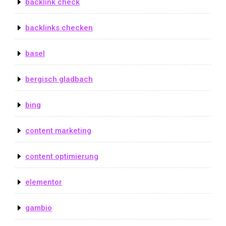
backlink check
backlinks checken
basel
bergisch gladbach
bing
content marketing
content optimierung
elementor
gambio