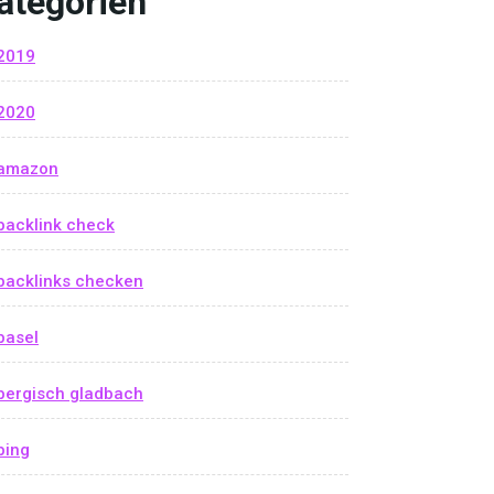
ategorien
2019
2020
amazon
backlink check
backlinks checken
basel
bergisch gladbach
bing