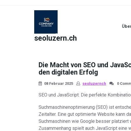
Skip
to
content
Übe
seoluzern.ch
Die Macht von SEO und JavaScr
den digitalen Erfolg
08 Februar 2025
seoluzernch
0 Comm
SEO und JavaScript: Die perfekte Kombinatio
Suchmaschinenoptimierung (SEO) ist entschei
Zeitalter. Eine gut optimierte Website kann 
Suchmaschinen wie Google besser platziert 
Zusammenhang spielt auch JavaScript eine wic