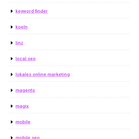
keyword finder
koeln
linz
local seo
lokales online marketing
magento
magix
mobile
mobile seo