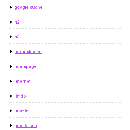
google suche
h2
h3
herausfinden
homepage
internet
jimdo
joomla
joomla seo