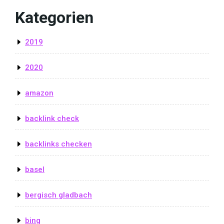
Kategorien
2019
2020
amazon
backlink check
backlinks checken
basel
bergisch gladbach
bing