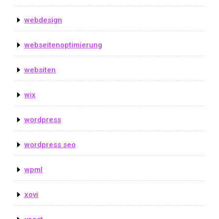
webdesign
webseitenoptimierung
websiten
wix
wordpress
wordpress seo
wpml
xovi