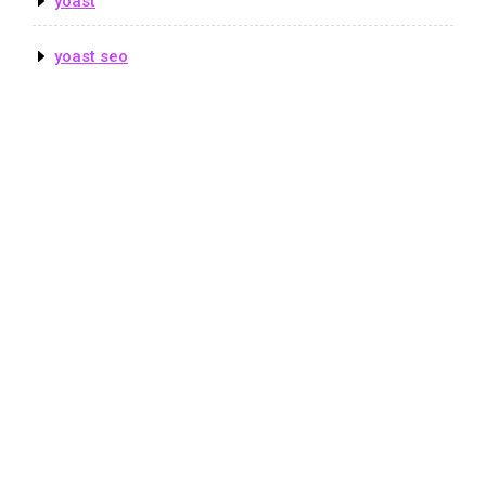
yoast
yoast seo
© Copyright seoluzern.ch