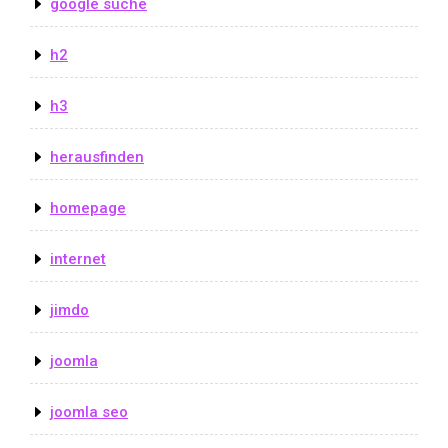
google suche
h2
h3
herausfinden
homepage
internet
jimdo
joomla
joomla seo