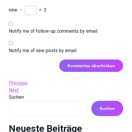
nine
−
=
3
Notify me of follow-up comments by email.
Notify me of new posts by email.
Beitrags-
Previous
Previous
Post
Next
Next
Navigation
Post
Suchen
Suchen
Neueste Beiträge