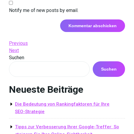
Notify me of new posts by email.
Beitrags-
Previous
Previous
Post
Next
Next
Navigation
Post
Suchen
Suchen
Neueste Beiträge
Die Bedeutung von Rankingfaktoren für Ihre
SEO-Strategie
Tipps zur Verbesserung Ihrer Google-Treffer: So