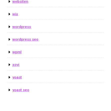
websiten
wix
wordpress
wordpress seo
wpml
xovi
yoast
yoast seo