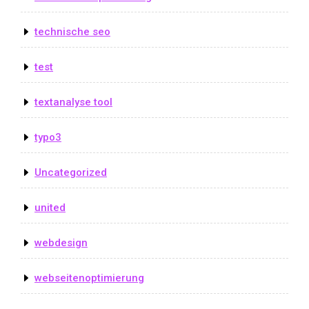
technische seo
test
textanalyse tool
typo3
Uncategorized
united
webdesign
webseitenoptimierung