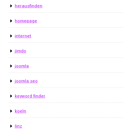
herausfinden
homepage
internet
jimdo
joomla
joomla seo
keyword finder
koeln
linz