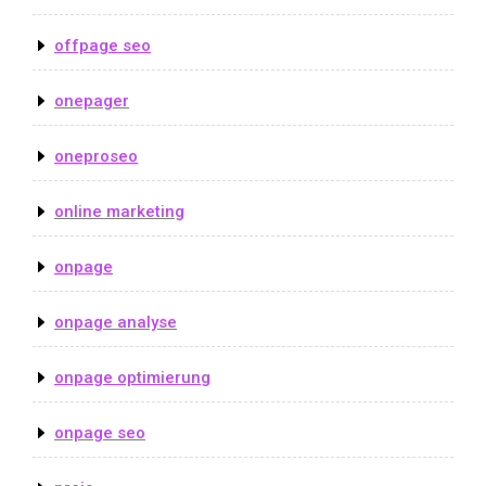
offpage seo
onepager
oneproseo
online marketing
onpage
onpage analyse
onpage optimierung
onpage seo