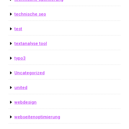
technische seo
test
textanalyse tool
typo3
Uncategorized
united
webdesign
webseitenoptimierung