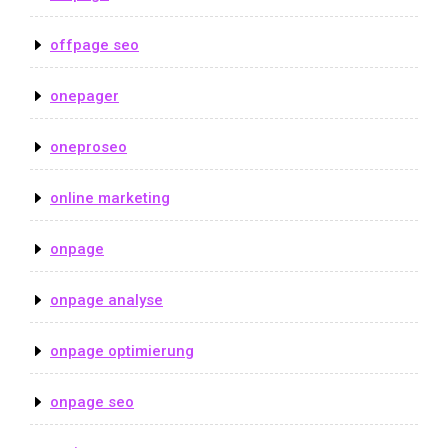
offpage seo
onepager
oneproseo
online marketing
onpage
onpage analyse
onpage optimierung
onpage seo