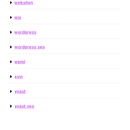
websiten
wix
wordpress
wordpress seo
wpml
xovi
yoast
yoast seo