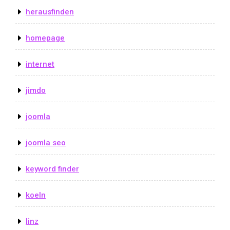
herausfinden
homepage
internet
jimdo
joomla
joomla seo
keyword finder
koeln
linz