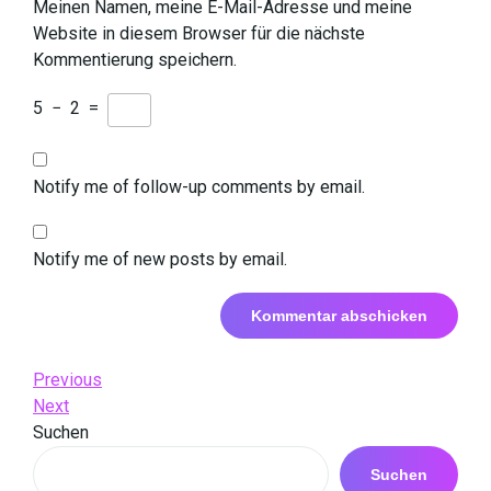
Meinen Namen, meine E-Mail-Adresse und meine
Website in diesem Browser für die nächste
Kommentierung speichern.
5
−
2
=
Notify me of follow-up comments by email.
Notify me of new posts by email.
Beitrags-
Previous
Previous
Post
Next
Next
Navigation
Post
Suchen
Suchen