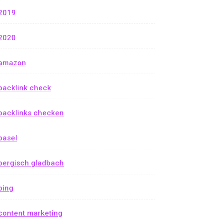
2019
2020
amazon
backlink check
backlinks checken
basel
bergisch gladbach
bing
content marketing