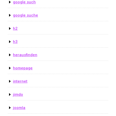
google such
google suche
h2
h3
herausfinden
homepage
internet
jimdo
joomla