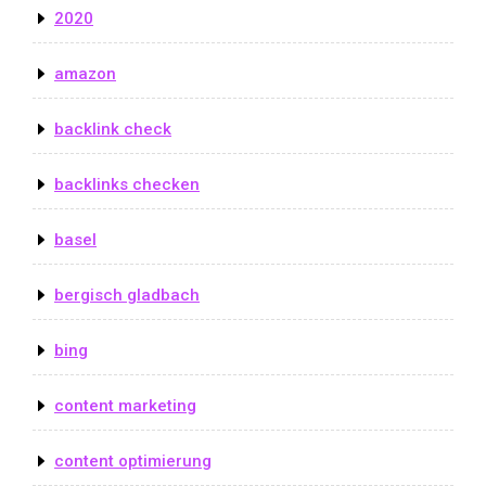
2020
amazon
backlink check
backlinks checken
basel
bergisch gladbach
bing
content marketing
content optimierung