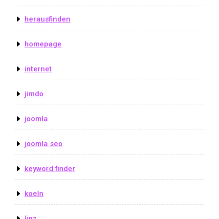
herausfinden
homepage
internet
jimdo
joomla
joomla seo
keyword finder
koeln
linz