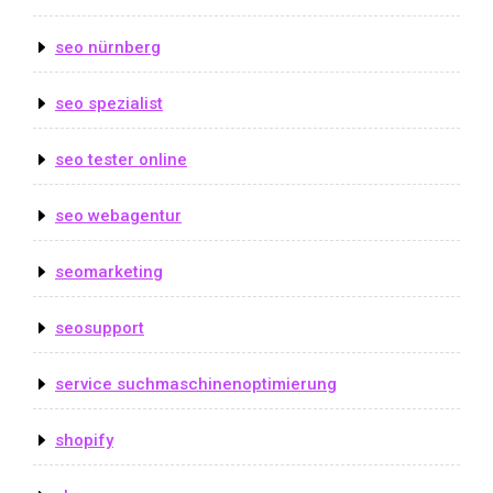
seo nürnberg
seo spezialist
seo tester online
seo webagentur
seomarketing
seosupport
service suchmaschinenoptimierung
shopify