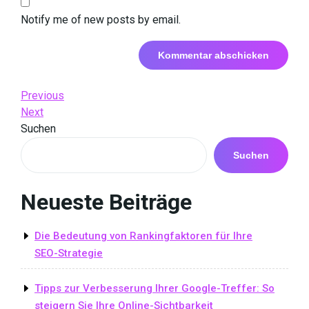
Notify me of new posts by email.
Beitrags-
Previous
Previous
Post
Next
Next
Navigation
Post
Suchen
Suchen
Neueste Beiträge
Die Bedeutung von Rankingfaktoren für Ihre
SEO-Strategie
Tipps zur Verbesserung Ihrer Google-Treffer: So
steigern Sie Ihre Online-Sichtbarkeit