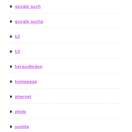
google such
google suche
h2
h3
herausfinden
homepage
internet
jimdo
joomla