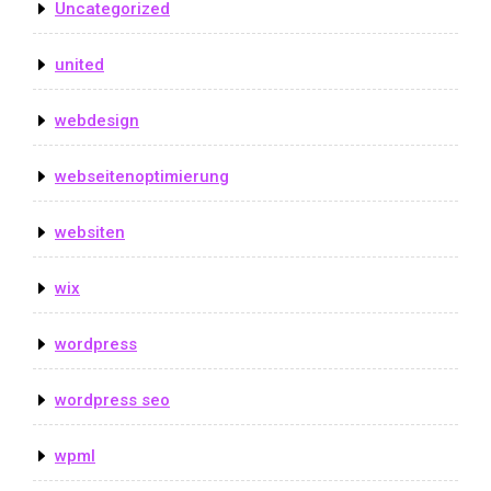
Uncategorized
united
webdesign
webseitenoptimierung
websiten
wix
wordpress
wordpress seo
wpml