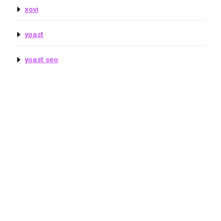
xovi
yoast
yoast seo