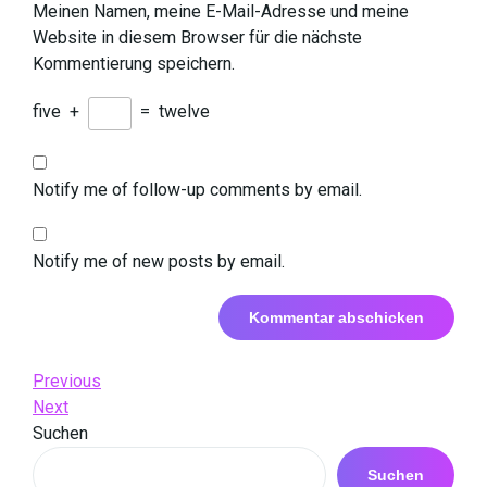
Meinen Namen, meine E-Mail-Adresse und meine
Website in diesem Browser für die nächste
Kommentierung speichern.
five
+
=
twelve
Notify me of follow-up comments by email.
Notify me of new posts by email.
Beitrags-
Previous
Previous
Post
Next
Next
Navigation
Post
Suchen
Suchen