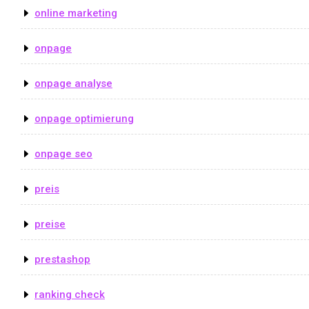
online marketing
onpage
onpage analyse
onpage optimierung
onpage seo
preis
preise
prestashop
ranking check