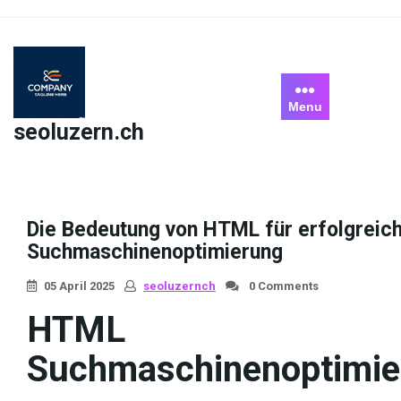
Skip
to
content
Menu
seoluzern.ch
Die Bedeutung von HTML für erfolgreic
Suchmaschinenoptimierung
05 April 2025
seoluzernch
0 Comments
HTML
Suchmaschinenoptimie