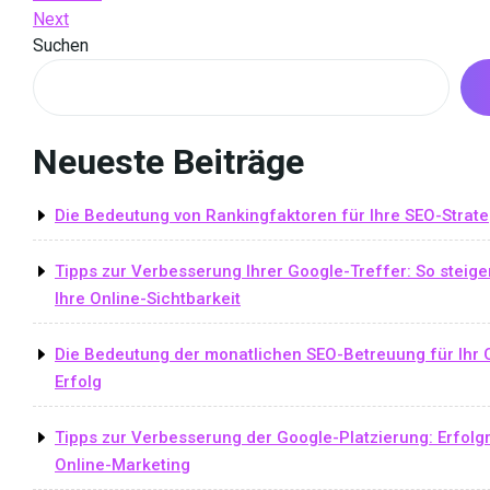
Post
Next
Next
Navigation
Post
Suchen
Neueste Beiträge
Die Bedeutung von Rankingfaktoren für Ihre SEO-Strate
Tipps zur Verbesserung Ihrer Google-Treffer: So steige
Ihre Online-Sichtbarkeit
Die Bedeutung der monatlichen SEO-Betreuung für Ihr 
Erfolg
Tipps zur Verbesserung der Google-Platzierung: Erfolg
Online-Marketing