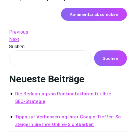
Beitrags-
Previous
Previous
Post
Next
Next
Navigation
Post
Suchen
Suchen
Neueste Beiträge
Die Bedeutung von Rankingfaktoren für Ihre
SEO-Strategie
Tipps zur Verbesserung Ihrer Google-Treffer: So
steigern Sie Ihre Online-Sichtbarkeit