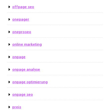
offpage seo
onepager
oneproseo
online marketing
onpage
onpage analyse
onpage optimierung
onpage seo
preis