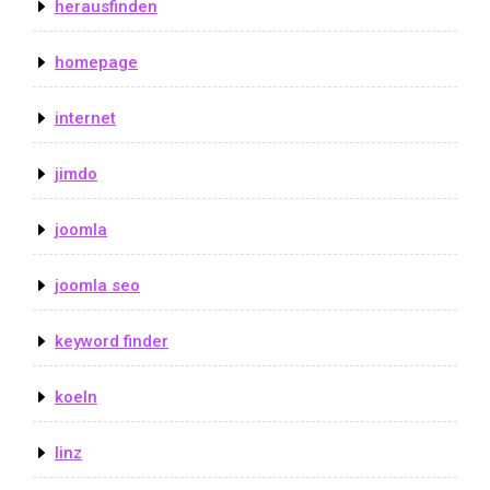
herausfinden
homepage
internet
jimdo
joomla
joomla seo
keyword finder
koeln
linz