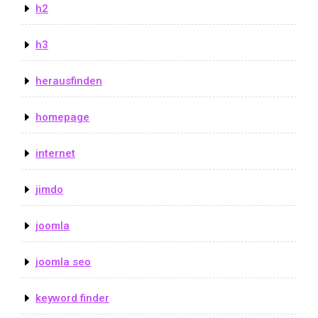
h2
h3
herausfinden
homepage
internet
jimdo
joomla
joomla seo
keyword finder