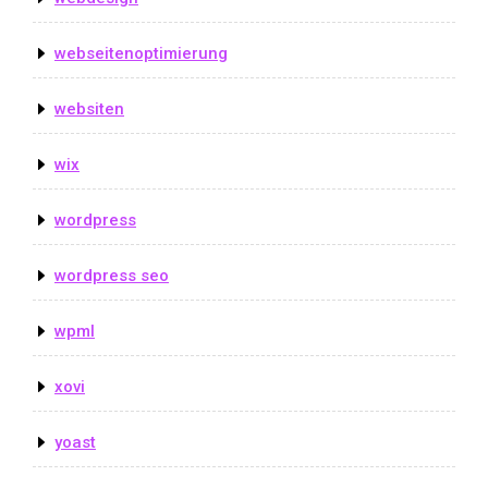
webseitenoptimierung
websiten
wix
wordpress
wordpress seo
wpml
xovi
yoast