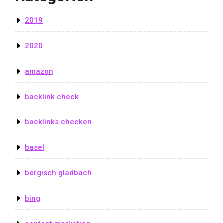
2019
2020
amazon
backlink check
backlinks checken
basel
bergisch gladbach
bing