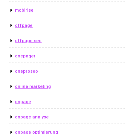
mobirise
offpage
offpage seo
onepager
oneproseo
online marketing
onpage
onpage analyse
onpage optimierung