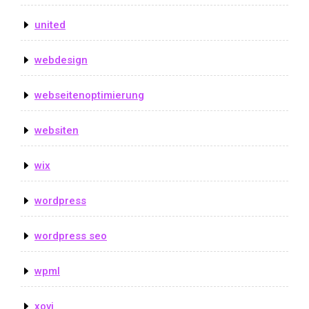
united
webdesign
webseitenoptimierung
websiten
wix
wordpress
wordpress seo
wpml
xovi