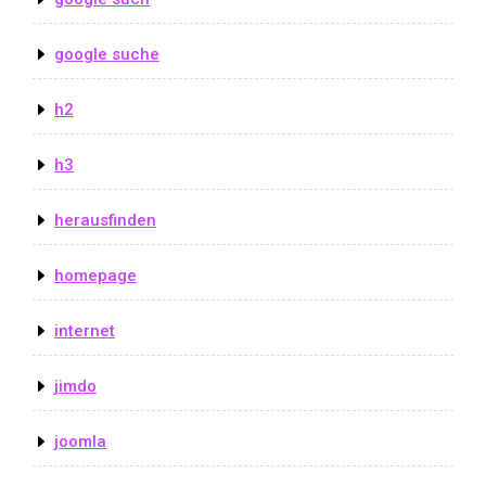
google suche
h2
h3
herausfinden
homepage
internet
jimdo
joomla