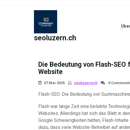
Skip
to
content
Übe
seoluzern.ch
Die Bedeutung von Flash-SEO fü
Website
07 Mai 2025
seoluzernch
0 Comment
Flash-SEO: Die Bedeutung von Suchmaschine
Flash war lange Zeit eine beliebte Technolog
Websites. Allerdings hat sich das Blatt in d
Google Schwierigkeiten hatten, Flash-Inhalt
dazu, dass viele Website-Betreiber auf ande