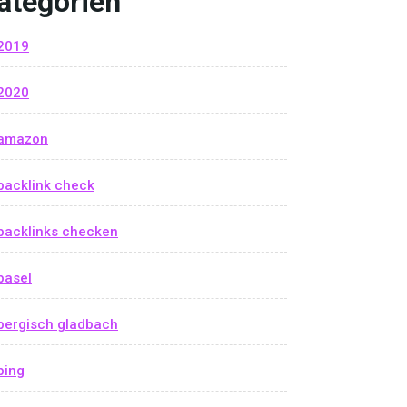
ategorien
2019
2020
amazon
backlink check
backlinks checken
basel
bergisch gladbach
bing