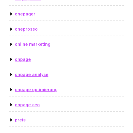
onepager
oneproseo
online marketing
onpage
onpage analyse
onpage optimierung
onpage seo
preis