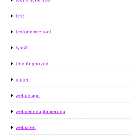
technische seo
test
textanalyse tool
typo3
Uncategorized
united
webdesign
webseitenoptimierung
websiten