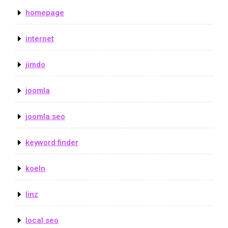
homepage
internet
jimdo
joomla
joomla seo
keyword finder
koeln
linz
local seo