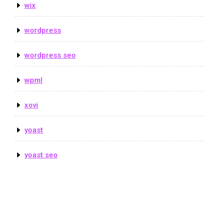
wix
wordpress
wordpress seo
wpml
xovi
yoast
yoast seo