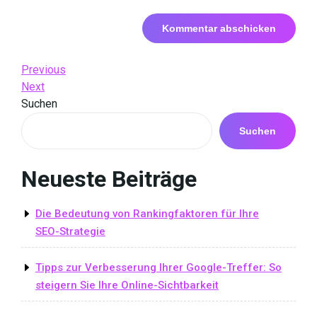
Beitrags-
Previous
Previous
Post
Next
Next
Navigation
Post
Suchen
Suchen
Neueste Beiträge
Die Bedeutung von Rankingfaktoren für Ihre
SEO-Strategie
Tipps zur Verbesserung Ihrer Google-Treffer: So
steigern Sie Ihre Online-Sichtbarkeit