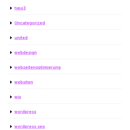
typo3
Uncategorized
united
webdesign
webseitenoptimierung
websiten
wix
wordpress
wordpress seo