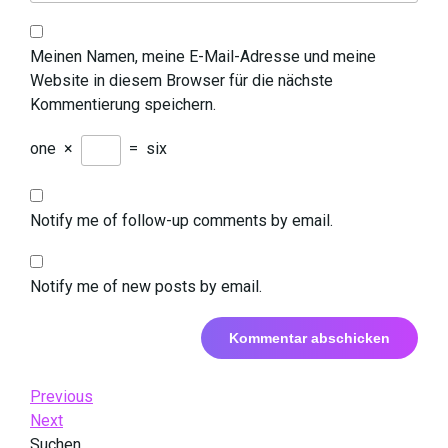
Meinen Namen, meine E-Mail-Adresse und meine
Website in diesem Browser für die nächste
Kommentierung speichern.
one
×
=
six
Notify me of follow-up comments by email.
Notify me of new posts by email.
Beitrags-
Previous
Previous
Post
Next
Next
Navigation
Post
Suchen