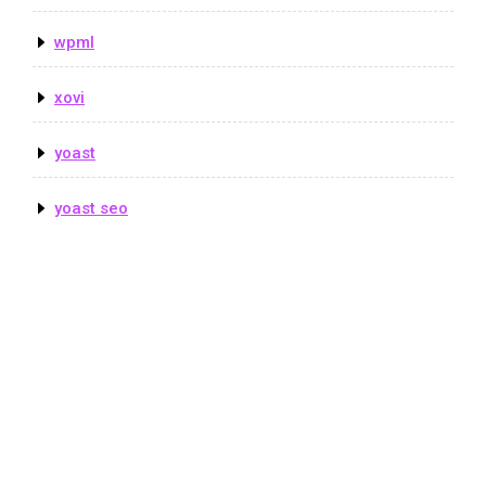
wpml
xovi
yoast
yoast seo