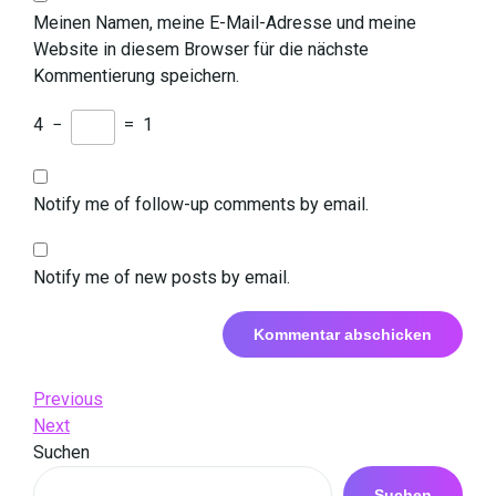
Meinen Namen, meine E-Mail-Adresse und meine
Website in diesem Browser für die nächste
Kommentierung speichern.
4
−
=
1
Notify me of follow-up comments by email.
Notify me of new posts by email.
Beitrags-
Previous
Previous
Post
Next
Next
Navigation
Post
Suchen
Suchen