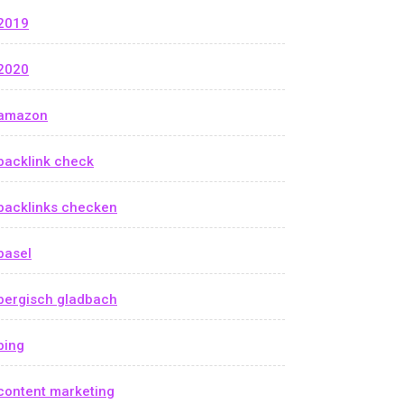
2019
2020
amazon
backlink check
backlinks checken
basel
bergisch gladbach
bing
content marketing