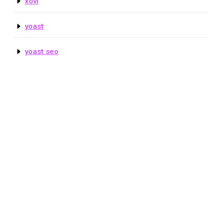
xovi
yoast
yoast seo