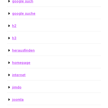
google such
google suche
h2
h3
herausfinden
homepage
internet
jimdo
joomla