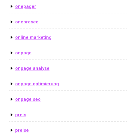
onepager
oneproseo
online marketing
onpage
onpage analyse
onpage optimierung
onpage seo
preis
preise