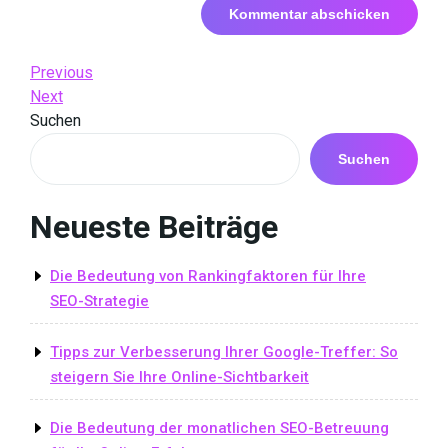
Beitrags-
Previous
Previous
Post
Next
Next
Navigation
Post
Suchen
Suchen
Neueste Beiträge
Die Bedeutung von Rankingfaktoren für Ihre
SEO-Strategie
Tipps zur Verbesserung Ihrer Google-Treffer: So
steigern Sie Ihre Online-Sichtbarkeit
Die Bedeutung der monatlichen SEO-Betreuung