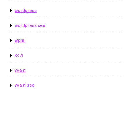
wordpress
wordpress seo
wpml
xovi
yoast
yoast seo