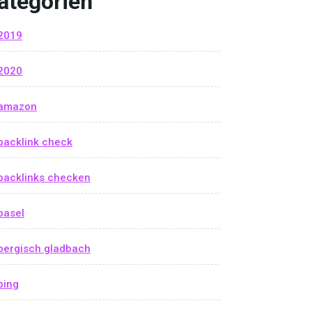
ategorien
2019
2020
amazon
backlink check
backlinks checken
basel
bergisch gladbach
bing