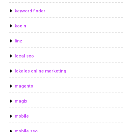
keyword finder
koeln
linz
local seo
lokales online marketing
magento
magix
mobile
mobile seo