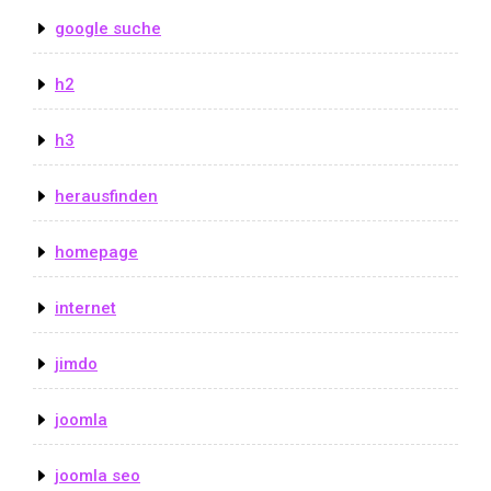
google suche
h2
h3
herausfinden
homepage
internet
jimdo
joomla
joomla seo