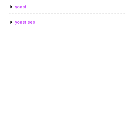
yoast
yoast seo
© Copyright seoluzern.ch