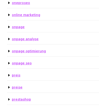
oneproseo
online marketing
onpage
onpage analyse
onpage optimierung
onpage seo
preis
preise
prestashop