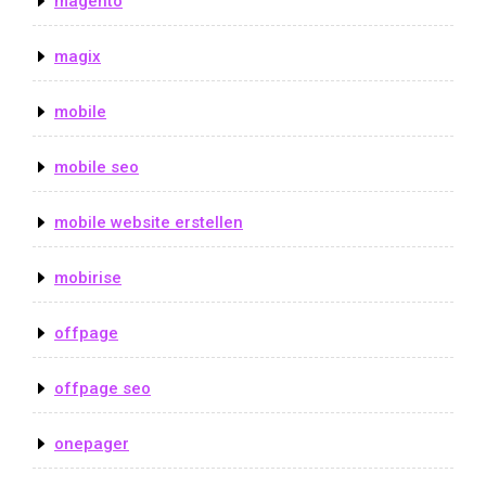
magento
magix
mobile
mobile seo
mobile website erstellen
mobirise
offpage
offpage seo
onepager