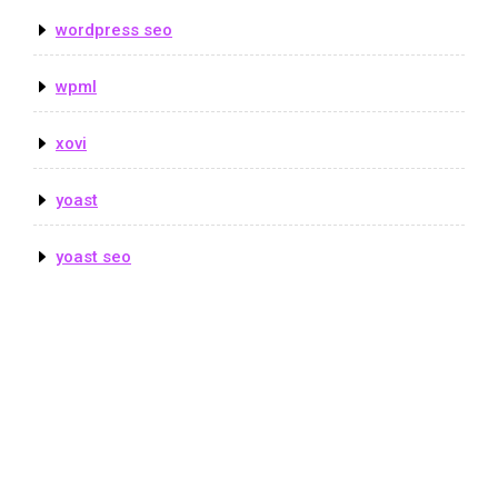
wordpress seo
wpml
xovi
yoast
yoast seo