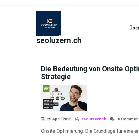
Skip
to
content
Übe
seoluzern.ch
Die Bedeutung von Onsite Opti
Strategie
25 April 2025
seoluzernch
0 Commen
Onsite Optimierung: Die Grundlage für eine e