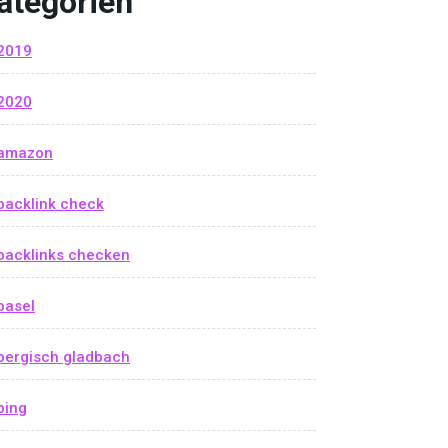
ategorien
2019
2020
amazon
backlink check
backlinks checken
basel
bergisch gladbach
bing