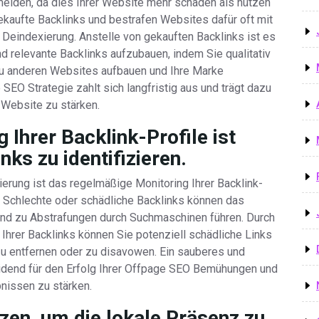
meiden, da dies Ihrer Website mehr schaden als nützen
kaufte Backlinks und bestrafen Websites dafür oft mit
Deindexierung. Anstelle von gekauften Backlinks ist es
 relevante Backlinks aufzubauen, indem Sie qualitativ
zu anderen Websites aufbauen und Ihre Marke
 SEO Strategie zahlt sich langfristig aus und trägt dazu
 Website zu stärken.
Ihrer Backlink-Profile ist
nks zu identifizieren.
ierung ist das regelmäßige Monitoring Ihrer Backlink-
n. Schlechte oder schädliche Backlinks können das
und zu Abstrafungen durch Suchmaschinen führen. Durch
Ihrer Backlinks können Sie potenziell schädliche Links
u entfernen oder zu disavowen. Ein sauberes und
heidend für den Erfolg Ihrer Offpage SEO Bemühungen und
bnissen zu stärken.
zen, um die lokale Präsenz zu