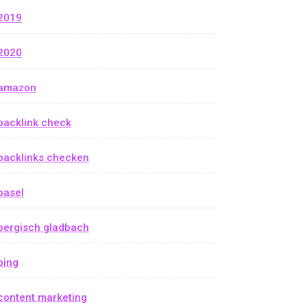
2019
2020
amazon
backlink check
backlinks checken
basel
bergisch gladbach
bing
content marketing