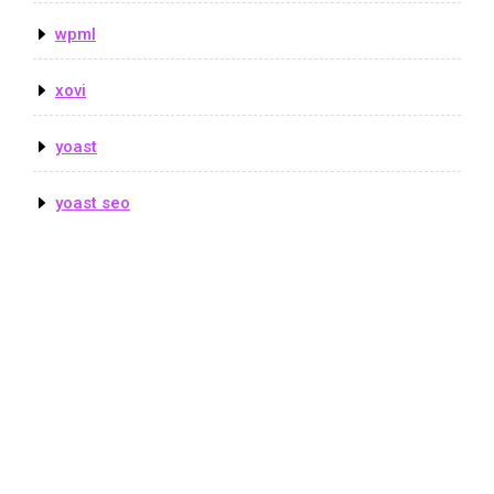
wpml
xovi
yoast
yoast seo