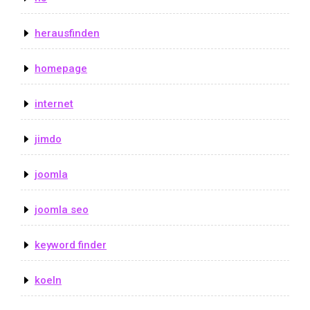
herausfinden
homepage
internet
jimdo
joomla
joomla seo
keyword finder
koeln