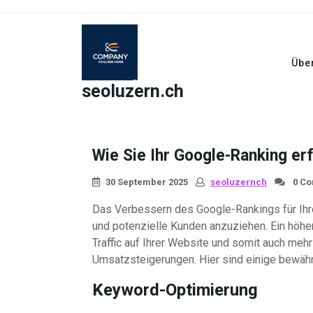
Skip
to
content
Übe
seoluzern.ch
Wie Sie Ihr Google-Ranking er
30 September 2025
seoluzernch
0 C
Das Verbessern des Google-Rankings für Ihre
und potenzielle Kunden anzuziehen. Ein höh
Traffic auf Ihrer Website und somit auch meh
Umsatzsteigerungen. Hier sind einige bewäh
Keyword-Optimierung