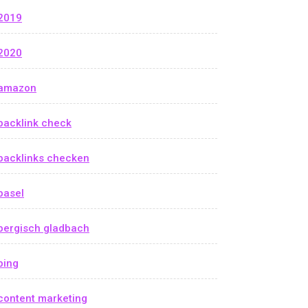
2019
2020
amazon
backlink check
backlinks checken
basel
bergisch gladbach
bing
content marketing