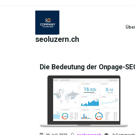
Skip
to
content
Übe
seoluzern.ch
Die Bedeutung der Onpage-SEO
20 Juli 2023
seoluzernch
0 Comment