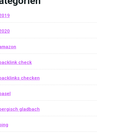
ategorien
2019
2020
amazon
backlink check
backlinks checken
basel
bergisch gladbach
bing