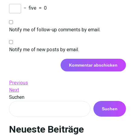
−
five
=
0
Notify me of follow-up comments by email.
Notify me of new posts by email.
Beitrags-
Previous
Previous
Post
Next
Next
Navigation
Post
Suchen
Suchen
Neueste Beiträge