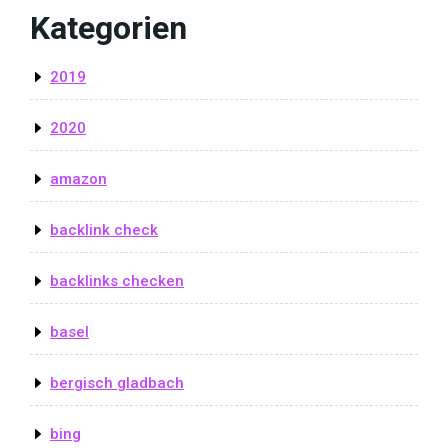
Kategorien
2019
2020
amazon
backlink check
backlinks checken
basel
bergisch gladbach
bing