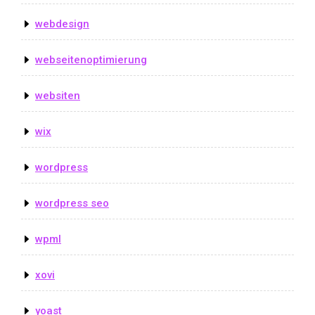
webdesign
webseitenoptimierung
websiten
wix
wordpress
wordpress seo
wpml
xovi
yoast