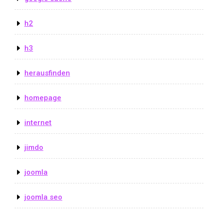
h2
h3
herausfinden
homepage
internet
jimdo
joomla
joomla seo