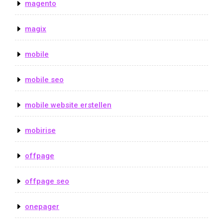
magento
magix
mobile
mobile seo
mobile website erstellen
mobirise
offpage
offpage seo
onepager