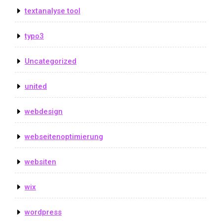
textanalyse tool
typo3
Uncategorized
united
webdesign
webseitenoptimierung
websiten
wix
wordpress