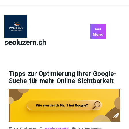
Skip
to
content
Menu
seoluzern.ch
Tipps zur Optimierung Ihrer Google-
Suche für mehr Online-Sichtbarkeit
04 Juni 2026
seoluzernch
0 Comments